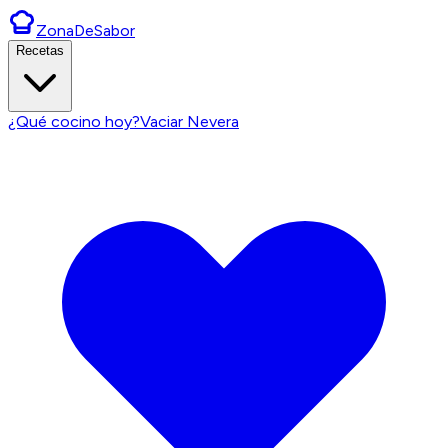
ZonaDeSabor
Recetas
¿Qué cocino hoy?
Vaciar Nevera